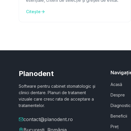
esențiale, criterii de selecție și greșeli de evitat.
Citește
Planodent
Navigați
Acasă
Software pentru cabinet stomatologic și
clinici dentare. Planuri de tratament
Despre
vizuale care cresc rata de acceptare a
tratamentelor.
Diagnostic
Beneficii
contact@planodent.ro
Preț
București, România