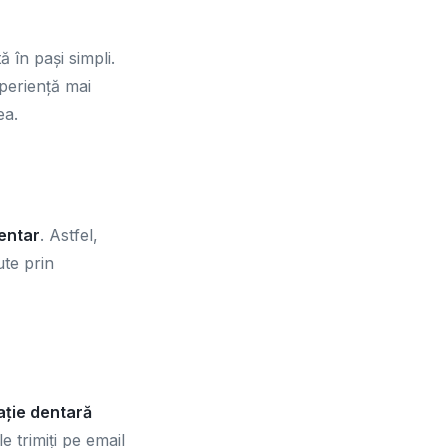
 în pași simpli.
xperiență mai
ea.
entar
. Astfel,
ute prin
ație dentară
 trimiți pe email