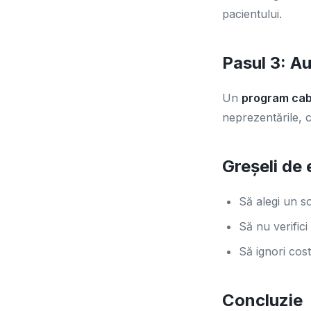
pacientului.
Pasul 3: A
Un
program cab
neprezentările, c
Greșeli de 
Să alegi un s
Să nu verifici
Să ignori cos
Concluzie