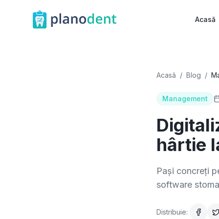
Acasă
Acasă
/
Blog
/
M
Management
Digital
hârtie 
Pași concreți pe
software stomat
Distribuie: