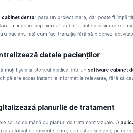
i
cabinet dentar
pare un proiect mare, dar poate fi împărțită
clare: mai puțin timp pierdut cu hârtii, date mai sigure și o e
ru pacient. Iată cum faci tranziția fără să blochezi activitat
ntralizează datele pacienților
 muți fișele și istoricul medical într-un
software cabinet d
chipă are acces instant la informațiile relevante, fără să ca
gitalizează planurile de tratament
zele scrise de mână cu planuri de tratament vizuale. O
aplic
ă automat documente clare, cu costuri și etape, pe care le